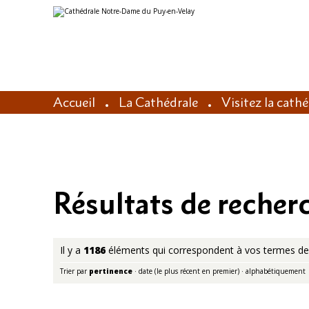
Aller
Outils
au
personnels
contenu.
|
Aller
à
la
navigation
Accueil
La Cathédrale
Visitez la cath
Résultats de recher
Il y a
1186
éléments qui correspondent à vos termes de
Trier par
pertinence
·
date (le plus récent en premier)
·
alphabétiquement