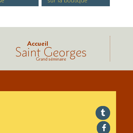
se
sur la boutique
Accueil
Saint Georges
Grand séminaire
twitter
facebook