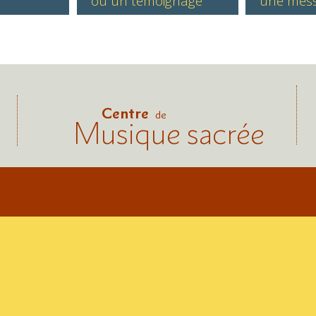
ou un témoignage
une mes
Centre
de
Musique sacrée