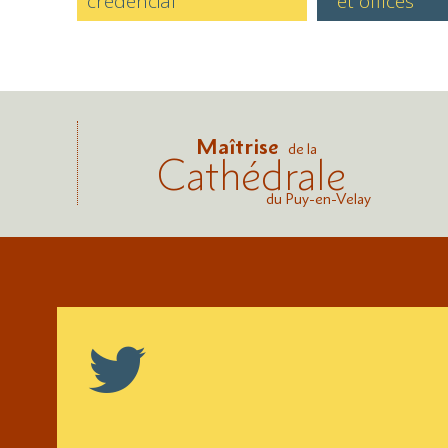
credencial
et offices
Maîtrise
de la
Cathédrale
du Puy-en-Velay