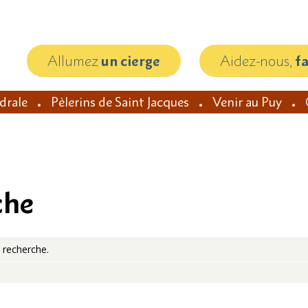
Allumez
un cierge
Aidez-nous,
f
édrale
Pèlerins de Saint Jacques
Venir au Puy
che
 recherche.