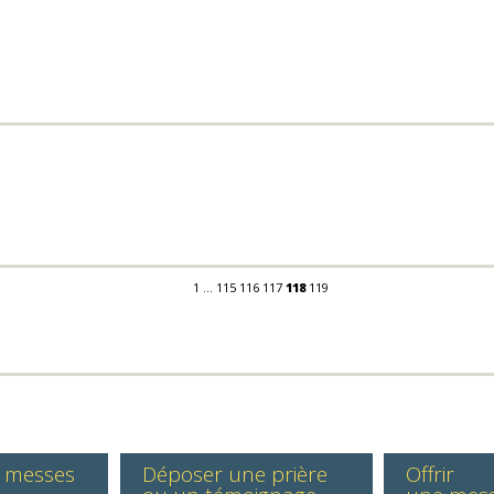
1
...
115
116
117
118
119
s messes
Déposer une prière
Offrir