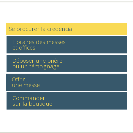
Se procurer la credencial
Horaires des messes
et offices
Déposer une prière
ou un témoignage
Offrir
une messe
Commander
sur la boutique