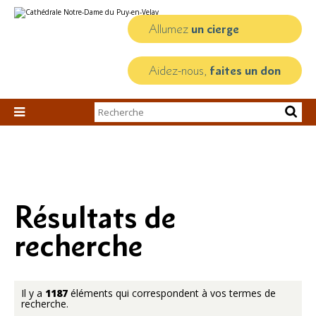
Aller
Outils
au
personnels
contenu.
Allumez
un cierge
|
Aller
à
la
Aidez-nous,
faites un don
navigation
Chercher par

Recherche
avancée…
Résultats de
recherche
Il y a
1187
éléments qui correspondent à vos termes de
recherche.