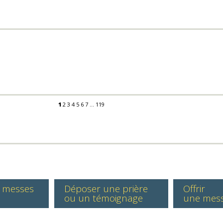
1
2
3
4
5
6
7
...
119
s messes
Déposer une prière
Offrir
ou un témoignage
une mes