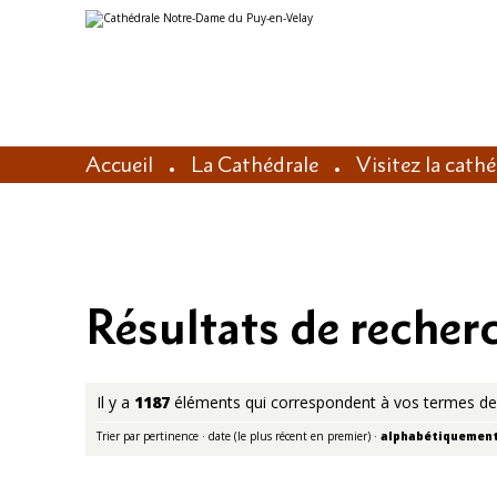
Aller
Outils
au
personnels
contenu.
|
Aller
à
la
navigation
Accueil
La Cathédrale
Visitez la cath
Résultats de recher
Il y a
1187
éléments qui correspondent à vos termes de
Trier par
pertinence
·
date (le plus récent en premier)
·
alphabétiquemen