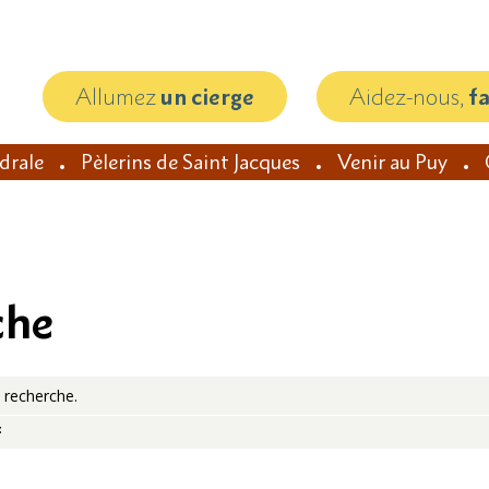
Allumez
un cierge
Aidez-nous,
f
édrale
Pèlerins de Saint Jacques
Venir au Puy
che
 recherche.
t