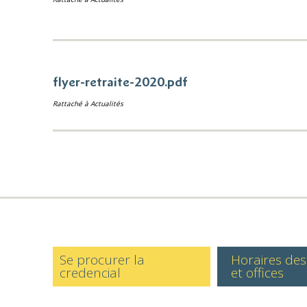
flyer-retraite-2020.pdf
Rattaché à
Actualités
Se procurer la
Horaires de
credencial
et offices