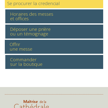
Se procurer la credencial
Horaires des messes
et offices
Déposer une prière
ou un témoignage
Offrir
une messe
Commander
sur la boutique
Maîtrise
de la
Cathédrale