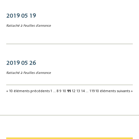
2019 05 19
Rattaché à
Feuilles d'annonce
2019 05 26
Rattaché à
Feuilles d'annonce
« 10 éléments précédents
1
...
8
9
10
11
12
13
14
...
119
10 éléments suivants »