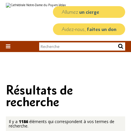
Aller
Outils
au
personnels
contenu.
Allumez
un cierge
|
Aller
à
la
Aidez-nous,
faites un don
navigation
Chercher par

Recherche
avancée…
Résultats de
recherche
Il y a
1186
éléments qui correspondent à vos termes de
recherche.