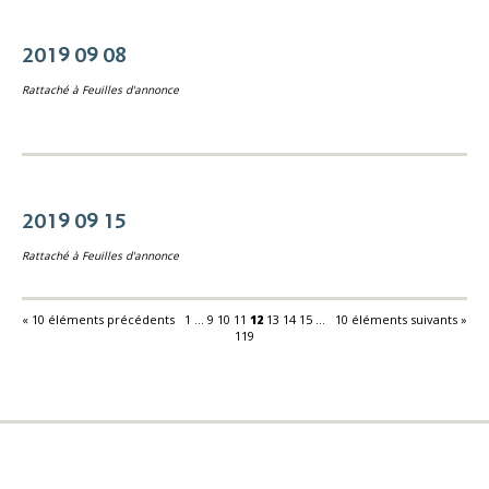
2019 09 08
Rattaché à
Feuilles d'annonce
2019 09 15
Rattaché à
Feuilles d'annonce
« 10 éléments précédents
1
...
9
10
11
12
13
14
15
...
10 éléments suivants »
119