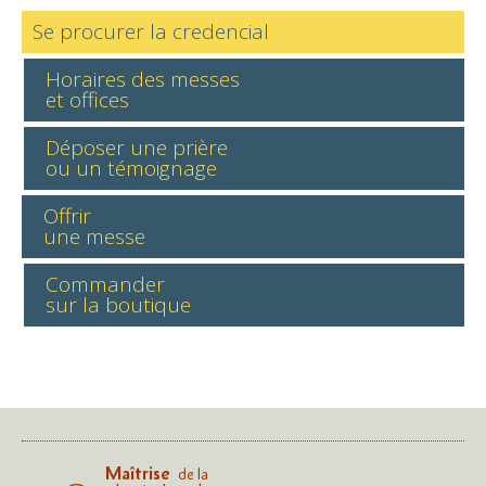
Se procurer la credencial
Horaires des messes
et offices
Déposer une prière
ou un témoignage
Offrir
une messe
Commander
sur la boutique
Maîtrise
de la