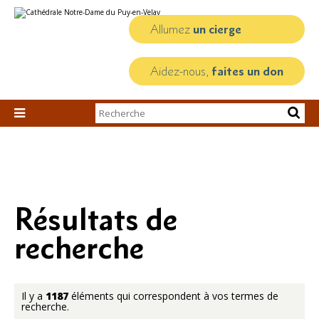
Aller
Outils
au
personnels
contenu.
Allumez
un cierge
|
Aller
à
la
Aidez-nous,
faites un don
navigation
Chercher par

Recherche
avancée…
Résultats de
recherche
Il y a
1187
éléments qui correspondent à vos termes de
recherche.