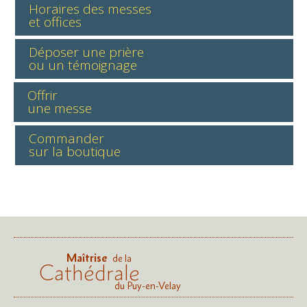
Horaires des messes
et offices
Déposer une prière
ou un témoignage
Offrir
une messe
Commander
sur la boutique
Maîtrise
de la
Cathédrale
du Puy-en-Velay