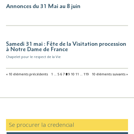
Annonces du 31 Mai au 8 juin
Samedi 31 mai : Fête de la Visitation procession
à Notre Dame de France
Chapelet pour le respect de la Vie
« 10 éléments précédents
1
...
5
6
7
8
9
10
11
...
119
10 éléments suivants »
Se procurer la credencial