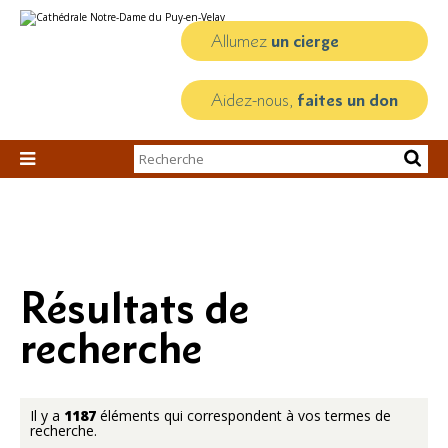
Aller
Outils
au
personnels
contenu.
Allumez
un cierge
|
Aller
à
la
Aidez-nous,
faites un don
navigation
Chercher par

Recherche
avancée…
Résultats de
recherche
Il y a
1187
éléments qui correspondent à vos termes de
recherche.