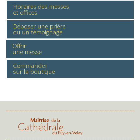
Horaires des messes
et offices
Déposer une prière
ou un témoignage
Offrir
une messe
Commander
sur la boutique
Maîtrise
de la
Cathédrale
du Puy-en-Velay