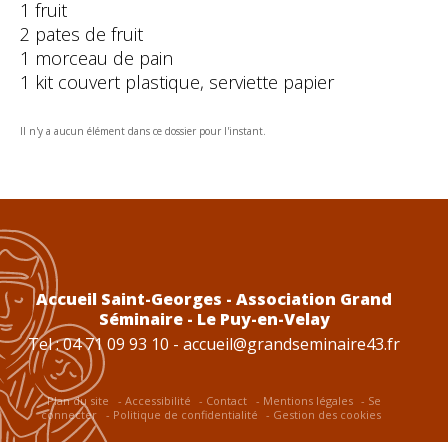
1 fruit
2 pates de fruit
1 morceau de pain
1 kit couvert plastique, serviette papier
Il n'y a aucun élément dans ce dossier pour l'instant.
Accueil Saint-Georges - Association Grand
Séminaire - Le Puy-en-Velay
Tel : 04 71 09 93 10 -
accueil@grandseminaire43.fr
Plan du site
Accessibilité
Contact
Mentions légales
Se
connecter
Politique de confidentialité
Gestion des cookies