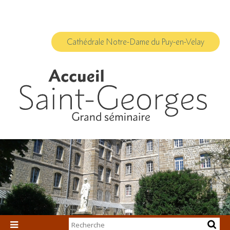
Aller
Outils
au
personnels
contenu.
|
Aller
à
Cathédrale Notre-Dame du Puy-en-Velay
la
navigation
Chercher par
