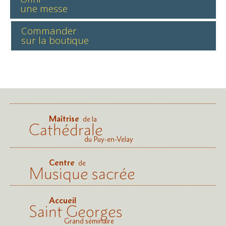
une messe
Commander
sur la boutique
Maîtrise
de la
Cathédrale
du Puy-en-Velay
Centre
de
Musique sacrée
Accueil
Saint Georges
Grand séminaire