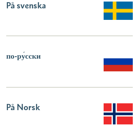
På svenska
по-ру́сски
På Norsk