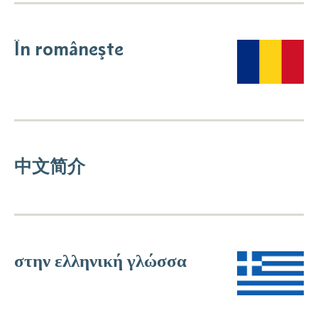
În româneşte
中文简介
στην ελληνική γλώσσα