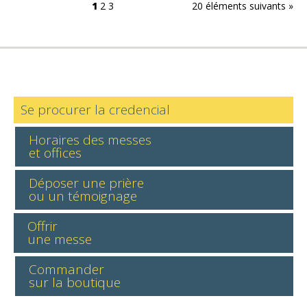
1
2
3
20 éléments suivants »
Se procurer la credencial
Horaires des messes
et offices
Déposer une prière
ou un témoignage
Offrir
une messe
Commander
sur la boutique