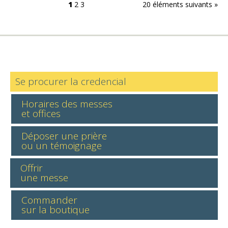
1
2
3
20 éléments suivants »
Se procurer la credencial
Horaires des messes
et offices
Déposer une prière
ou un témoignage
Offrir
une messe
Commander
sur la boutique