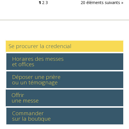
1
2
3
20 éléments suivants »
Se procurer la credencial
Horaires des messes
et offices
Déposer une prière
ou un témoignage
Offrir
une messe
Commander
sur la boutique