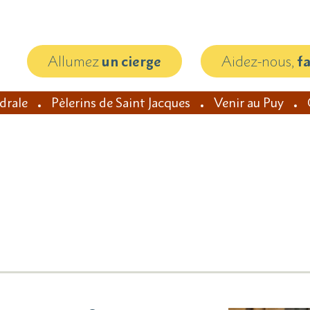
Allumez
un cierge
Aidez-nous,
f
édrale
Pèlerins de Saint Jacques
Venir au Puy