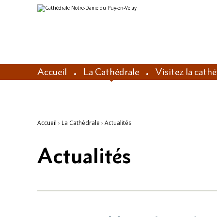
Aller
Outils
au
personnels
contenu.
|
Aller
à
la
navigation
Accueil
La Cathédrale
Visitez la cath
Accueil
›
La Cathédrale
›
Actualités
Actualités