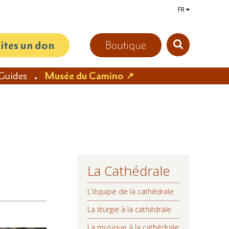
FR
aites un don
Boutique
Guides
Musée du Camino
La Cathédrale
NAVIGATION
L'équipe de la cathédrale
La liturgie à la cathédrale
La musique à la cathédrale