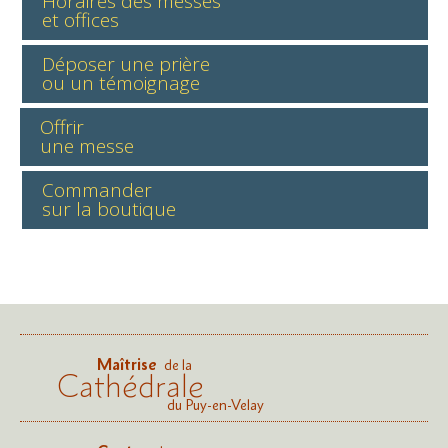
Horaires des messes
et offices
Déposer une prière
ou un témoignage
Offrir
une messe
Commander
sur la boutique
Maîtrise
de la
Cathédrale
du Puy-en-Velay