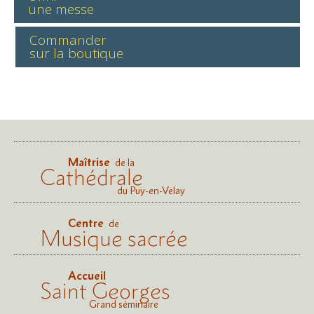
une messe
Commander
sur la boutique
Maîtrise
de la
Cathédrale
du Puy-en-Velay
Centre
de
Musique sacrée
Accueil
Saint Georges
Grand séminaire