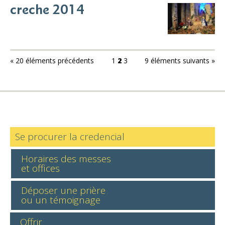
creche 2014
« 20 éléments précédents
1
2
3
9 éléments suivants »
Se procurer la credencial
Horaires des messes
et offices
Déposer une prière
ou un témoignage
Offrir