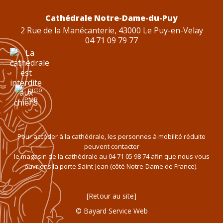
Cathédrale Notre-Dame-du-Puy
2 Rue de la Manécanterie, 43000 Le Puy-en-Velay
04 71 09 79 77
Pour accéder à la cathédrale, les personnes à mobilité réduite
peuvent contacter
le magasin de la cathédrale au
04 71 05 98 74
afin que nous vous
ouvrions la porte Saint-Jean (côté Notre-Dame de France).
Retour au site
© Bayard Service Web