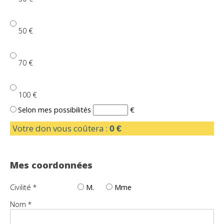
50
€
70
€
100
€
Selon mes possibilités
€
Votre don vous coûtera :
0
€
Mes coordonnées
Civilité *
M.
Mme
Nom
*