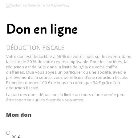
Outils
personnels
Don en ligne
DÉDUCTION FISCALE
Votre don est déductible à 66 % de votre impôt sur le revenu, dans
la limite de 20 % de votre revenu imposable. Pour les sociétés, la
réduction est de 60% dans la limite de 0,5% de votre chiffre
d’affaires. Que vous soyez un particulier ou une société, avec le
prélèvement à la source, vous bénéficiez d'une réduction fiscale.
Exemple : donner 100 € ne vous en coûte que 34 € grâce à la
déduction fiscale.
La part des dons dépassant la limite au cours d'une année peut
être reportée sur les 5 années suivantes.
Mon don
30
€