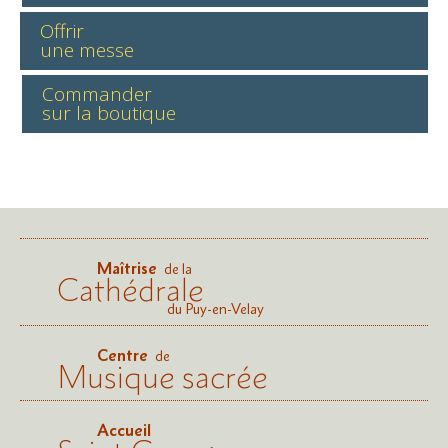
Offrir
une messe
Commander
sur la boutique
Maîtrise
de la
Cathédrale
du Puy-en-Velay
Centre
de
Musique sacrée
Accueil