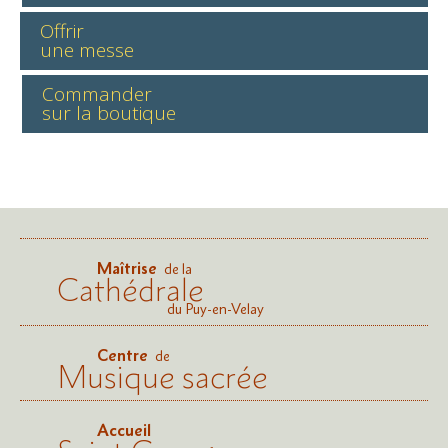
Offrir
une messe
Commander
sur la boutique
Maîtrise
de la
Cathédrale
du Puy-en-Velay
Centre
de
Musique sacrée
Accueil