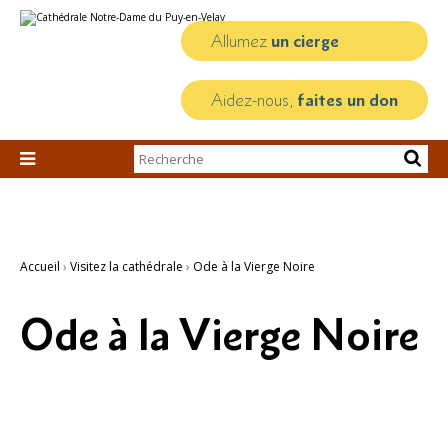
Aller
Outils
au
personnels
contenu.
Allumez
un cierge
|
Aller
à
la
Aidez-nous,
faites un don
navigation
Chercher par

Recherche
avancée…
Accueil
›
Visitez la cathédrale
›
Ode à la Vierge Noire
Ode à la Vierge Noire