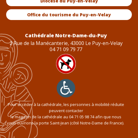
Diocèse du Puy-en-Velay
Office du tourisme du Puy-en-Velay
Cathédrale Notre-Dame-du-Puy
2 Rue de la Manécanterie, 43000 Le Puy-en-Velay
04 71 09 79 77
Pour accéder à la cathédrale, les personnes à mobilité réduite
peuvent contacter
le magasin de la cathédrale au
04 71 05 98 74
afin que nous
vous ouvrions la porte Saint-Jean (côté Notre-Dame de France).