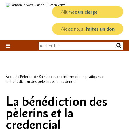
Aller
Outils
au
personnels
contenu.
Allumez
un cierge
|
Aller
à
la
Aidez-nous,
faites un don
navigation
Chercher par

Recherche
avancée…
Accueil
›
Pèlerins de Saint Jacques
›
Informations pratiques
›
La bénédiction des pèlerins et la credencial
La bénédiction des
pèlerins et la
credencial