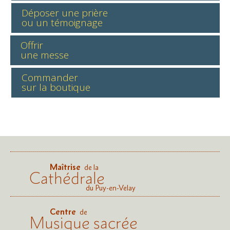
Déposer une prière
ou un témoignage
Offrir
une messe
Commander
sur la boutique
Maîtrise
de la
Cathédrale
du Puy-en-Velay
Centre
de
Musique sacrée