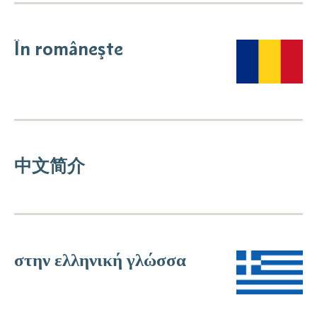
În româneşte
中文简介
στην ελληνική γλώσσα