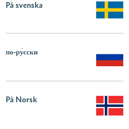
På svenska
по-ру́сски
På Norsk