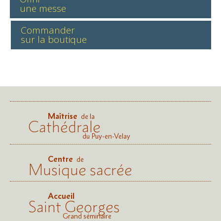
une messe
Commander
sur la boutique
Maîtrise
de la
Cathédrale
du Puy-en-Velay
Centre
de
Musique sacrée
Accueil
Saint Georges
Grand séminaire