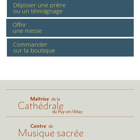
Déposer une prière
ou un témoignage
Offrir
une messe
Commander
sur la boutique
Maîtrise
de la
Cathédrale
du Puy-en-Velay
Centre
de
Musique sacrée