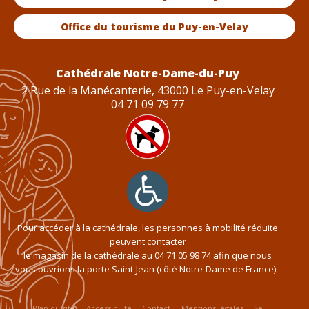
Office du tourisme du Puy-en-Velay
Cathédrale Notre-Dame-du-Puy
2 Rue de la Manécanterie, 43000 Le Puy-en-Velay
04 71 09 79 77
Pour accéder à la cathédrale, les personnes à mobilité réduite
peuvent contacter
le magasin de la cathédrale au
04 71 05 98 74
afin que nous
vous ouvrions la porte Saint-Jean (côté Notre-Dame de France).
Plan du site
Accessibilité
Contact
Mentions légales
Se