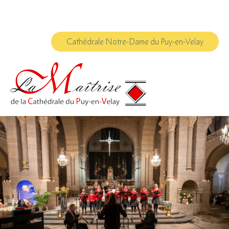
Aller
Outils
au
personnels
contenu.
|
Aller
à
Cathédrale Notre-Dame du Puy-en-Velay
la
navigation