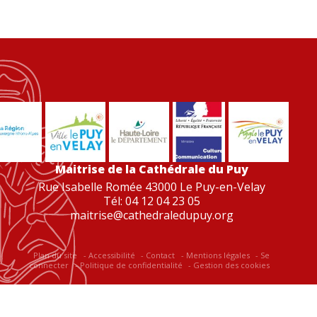
Maitrise de la Cathédrale du Puy
Rue Isabelle Romée 43000 Le Puy-en-Velay
Tél: 04 12 04 23 05
maitrise@cathedraledupuy.org
Plan du site
Accessibilité
Contact
Mentions légales
Se
connecter
Politique de confidentialité
Gestion des cookies