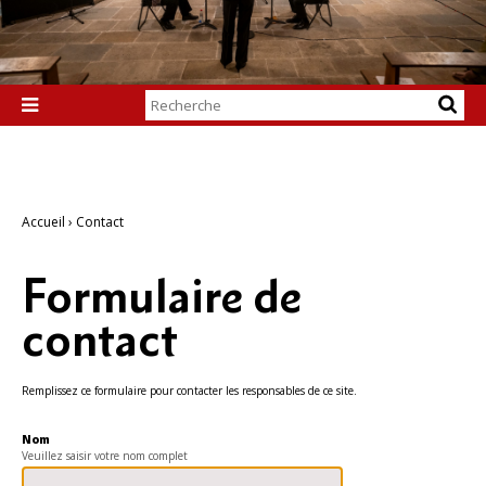
Chercher par

Recherche
avancée…
Accueil
›
Contact
Formulaire de
contact
Remplissez ce formulaire pour contacter les responsables de ce site.
Nom
Veuillez saisir votre nom complet