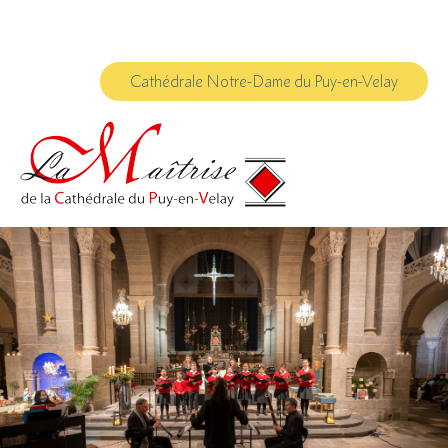
Aller
Outils
au
personnels
contenu.
|
Aller
à
Cathédrale Notre-Dame du Puy-en-Velay
la
navigation