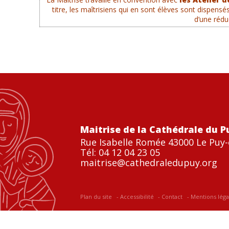
titre, les maîtrisiens qui en sont élèves sont dispens
d’une rédu
Maitrise de la Cathédrale du P
Rue Isabelle Romée 43000 Le Puy-
Tél: 04 12 04 23 05
maitrise@cathedraledupuy.org
Plan du site
Accessibilité
Contact
Mentions léga