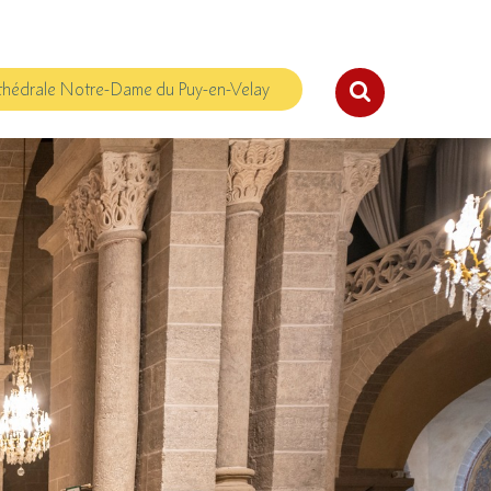
hédrale Notre-Dame du Puy-en-Velay