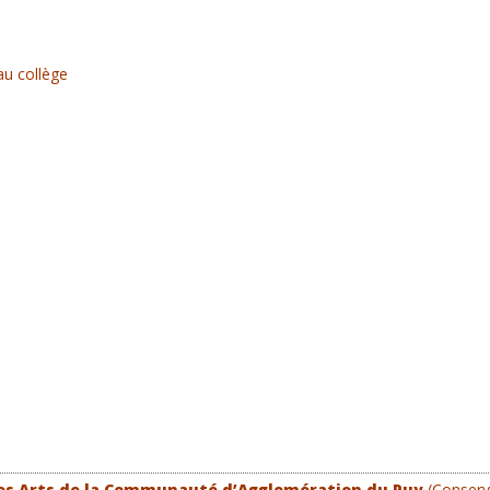
au collège
des Arts de la Communauté d’Agglomération du Puy
(Conserva