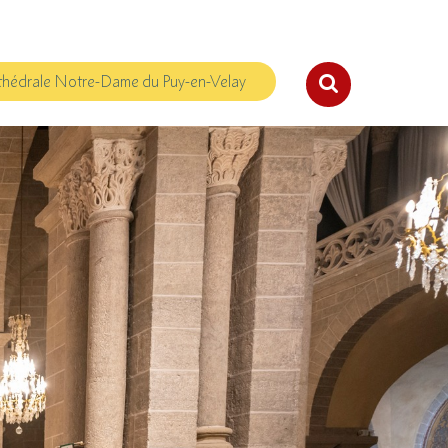
hédrale Notre-Dame du Puy-en-Velay