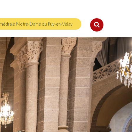
hédrale Notre-Dame du Puy-en-Velay