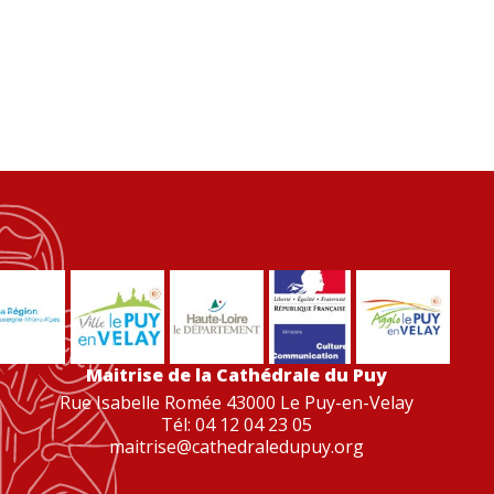
Maitrise de la Cathédrale du Puy
Rue Isabelle Romée 43000 Le Puy-en-Velay
Tél: 04 12 04 23 05
maitrise@cathedraledupuy.org