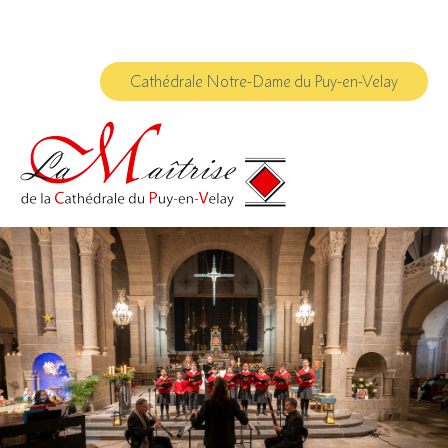
Aller
Outils
au
personnels
contenu.
|
Aller
à
Cathédrale Notre-Dame du Puy-en-Velay
la
navigation