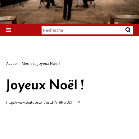
Chercher par

Recherche
avancée…
Accueil
›
Medias
›
Joyeux Noël !
Joyeux Noël !
https://www.youtube.com/watch?v=tfNtxU27mhM