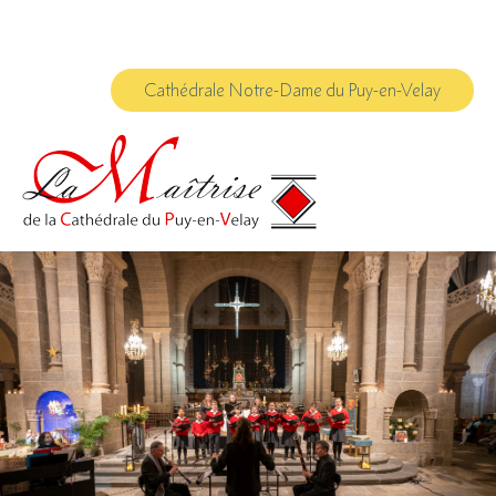
Aller
Outils
au
personnels
contenu.
|
Aller
à
Cathédrale Notre-Dame du Puy-en-Velay
la
navigation