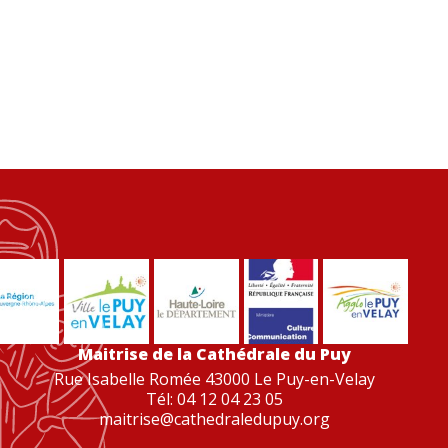
Maitrise de la Cathédrale du Puy
Rue Isabelle Romée 43000 Le Puy-en-Velay
Tél: 04 12 04 23 05
maitrise@cathedraledupuy.org