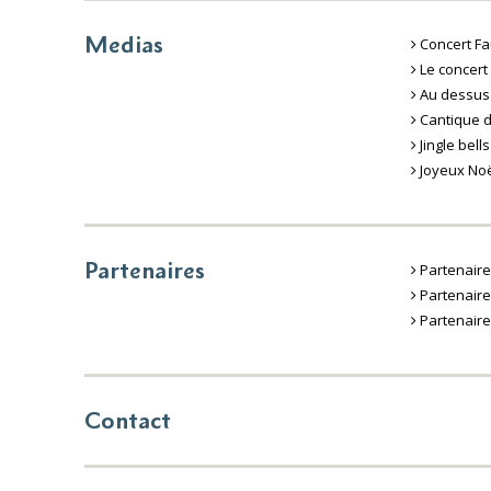
Medias
Concert Fa
Le concert
Au dessus 
Cantique d
Jingle bells
Joyeux Noë
Partenaires
Partenaire
Partenair
Partenaire
Contact