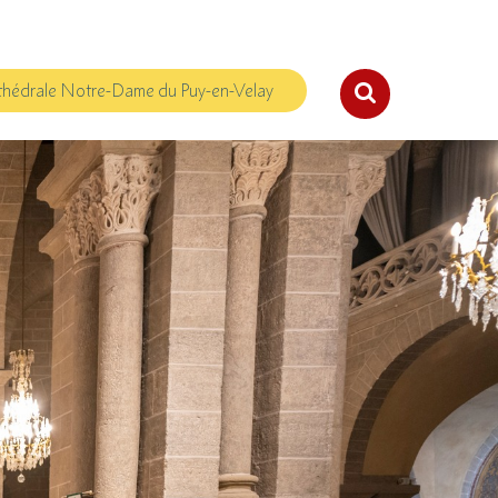
hédrale Notre-Dame du Puy-en-Velay