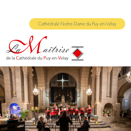
Aller
Outils
au
personnels
contenu.
|
Aller
à
Cathédrale Notre-Dame du Puy-en-Velay
la
navigation