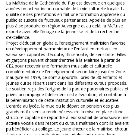
La Maîtrise de la Cathédrale du Puy est devenue en quelques
années un acteur incontournable de la vie culturelle locale. La
qualité de ses prestations en fait une formation appréciée du
public et suscite de fructueux partenariats. Appelée de plus en
plus à se produire en région Auvergne et au delà, la Maîtrise
exporte avec elle l’image de la jeunesse et de la recherche
d’excellence.
Projet d’éducation globale, l’enseignement maîtrisien favorise
un développement harmonieux de l’enfant en mettant en
valeur ses capacités d’écoute, d’intériorité, de sensibilité. Filles
et garçons peuvent choisir d’entrée à la Maîtrise à partir de
CE2 pour recevoir une formation musicale et culturelle
complémentaire de l’enseignement secondaire jusqu’en 2nde.
Inauguré en 1999, ce sont aujourd’hui près de 30 enfants et
jeunes qui se répartissent dans les différents cursus proposés.
Le soutien reçu dès l’origine de la part de partenaires publics et
privés accompagne fidèlement cette évolution, et contribue à
la pérennisation de cette institution culturelle et éducative.
L’entrée au lycée, la mue ou le départ en pension des plus
grands maîtrisiens a rendu nécessaire la mise en place d’une
structure capable de répondre à leur souhait de poursuivre une
activité vocale dans l’esprit du cursus maîtrisien dont ils avaient
pu bénéficier au collège. Le jeune chœur de la maîtrise, chœur
à voix mixtes, accueille donc ces adolescents pour deux