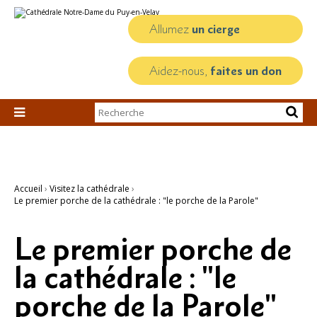
Aller
Outils
au
personnels
contenu.
Allumez
un cierge
|
Aller
à
la
Aidez-nous,
faites un don
navigation
Chercher par

Recherche
avancée…
Accueil
›
Visitez la cathédrale
›
Le premier porche de la cathédrale : "le porche de la Parole"
Le premier porche de
la cathédrale : "le
porche de la Parole"