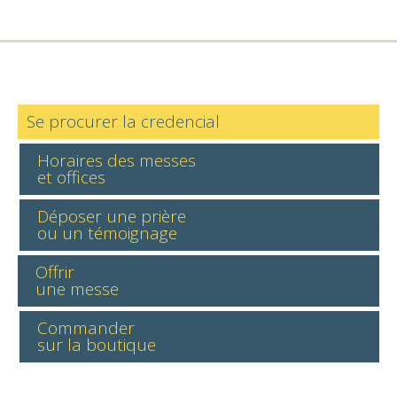
Se procurer la credencial
Horaires des messes
et offices
Déposer une prière
ou un témoignage
Offrir
une messe
Commander
sur la boutique