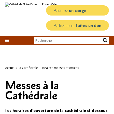
Aller
Outils
au
personnels
contenu.
Allumez
un cierge
|
Aller
à
la
Aidez-nous,
faites un don
navigation
Chercher par

Recherche
avancée…
Accueil
›
La Cathédrale
›
Horaires messes et offices
Messes à la
Cathédrale
L
es horaires d'ouverture de la cathédrale ci-dessous