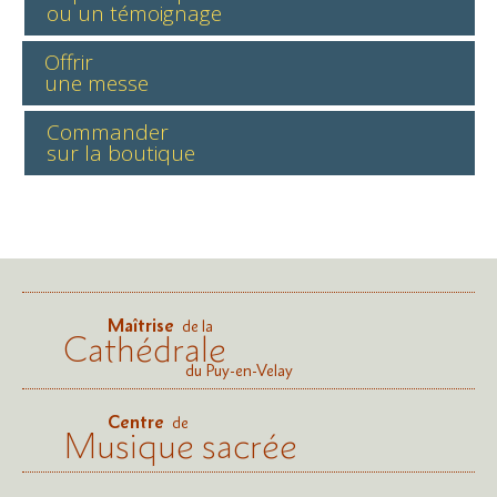
ou un témoignage
Offrir
une messe
Commander
sur la boutique
Maîtrise
de la
Cathédrale
du Puy-en-Velay
Centre
de
Musique sacrée