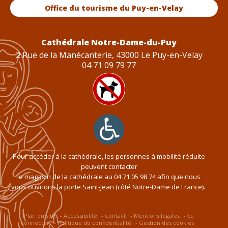
Office du tourisme du Puy-en-Velay
Cathédrale Notre-Dame-du-Puy
2 Rue de la Manécanterie, 43000 Le Puy-en-Velay
04 71 09 79 77
Pour accéder à la cathédrale, les personnes à mobilité réduite
peuvent contacter
le magasin de la cathédrale au
04 71 05 98 74
afin que nous
vous ouvrions la porte Saint-Jean (côté Notre-Dame de France).
Plan du site
Accessibilité
Contact
Mentions légales
Se
connecter
Politique de confidentialité
Gestion des cookies