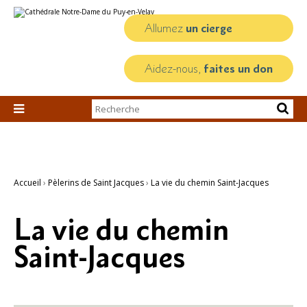
Aller
Outils
au
personnels
contenu.
Allumez
un cierge
|
Aller
à
la
Aidez-nous,
faites un don
navigation
Chercher par

Recherche
avancée…
Accueil
›
Pèlerins de Saint Jacques
›
La vie du chemin Saint-Jacques
La vie du chemin
Saint-Jacques