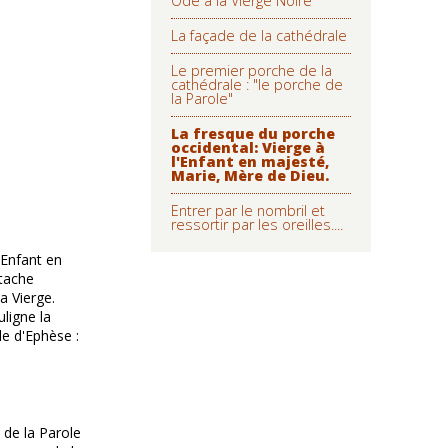
Ode à la Vierge Noire
La façade de la cathédrale
Le premier porche de la
cathédrale : "le porche de
la Parole"
La fresque du porche
occidental: Vierge à
l'Enfant en majesté,
Marie, Mère de Dieu.
Entrer par le nombril et
ressortir par les oreilles....
l'Enfant en
étache
a Vierge.
uligne la
le d'Ephèse :
 de la Parole