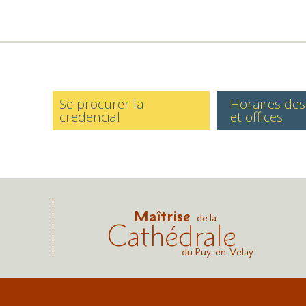
Se procurer la
Horaires de
credencial
et offices
Maîtrise
de la
Cathédrale
du Puy-en-Velay