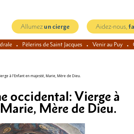
Allumez
un cierge
Aidez-nous,
f
édrale
Pèlerins de Saint Jacques
Venir au Puy
erge à l'Enfant en majesté, Marie, Mère de Dieu.
e occidental: Vierge à
, Marie, Mère de Dieu.