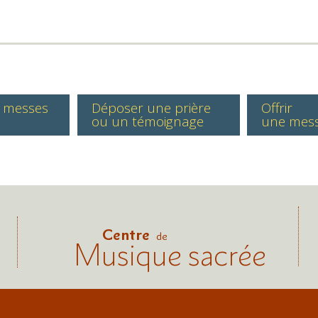
s messes
Déposer une prière
Offrir
ou un témoignage
une mes
Centre
de
Musique sacrée