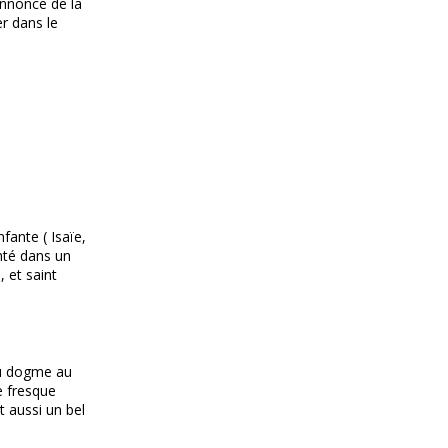
annonce de la
er dans le
fante ( Isaïe,
enté dans un
, et saint
 du dogme au
e fresque
t aussi un bel