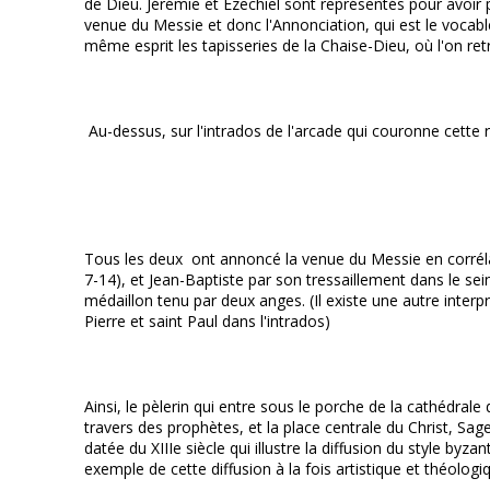
de Dieu. Jérémie et Ezechiel sont représentés pour avoir 
venue du Messie et donc l'Annonciation, qui est le vocable
même esprit les tapisseries de la Chaise-Dieu, où l'on r
Au-dessus, sur l'intrados de l'arcade qui couronne cette r
Tous les deux ont annoncé la venue du Messie en corrélatio
7-14), et Jean-Baptiste par son tressaillement dans le sein
médaillon tenu par deux anges. (Il existe une autre interp
Pierre et saint Paul dans l'intrados)
Ainsi, le pèlerin qui entre sous le porche de la cathédral
travers des prophètes, et la place centrale du Christ, 
datée du XIIIe siècle qui illustre la diffusion du style byz
exemple de cette diffusion à la fois artistique et théologi