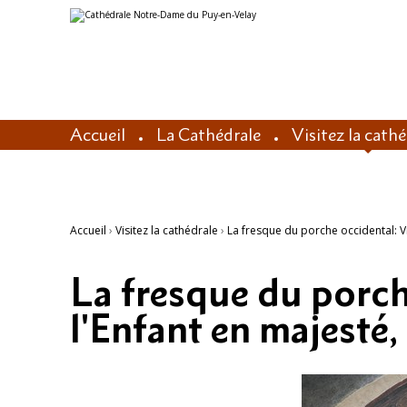
Aller
Outils
au
personnels
contenu.
|
Aller
à
la
navigation
Accueil
La Cathédrale
Visitez la cath
Accueil
›
Visitez la cathédrale
›
La fresque du porche occidental: Vi
La fresque du porch
l'Enfant en majesté