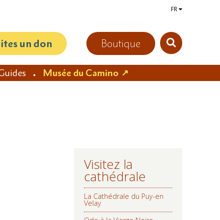
FR
aites un don
Boutique
Guides
Musée du Camino
Visitez la
NAVIGATION
cathédrale
La Cathédrale du Puy-en
Velay