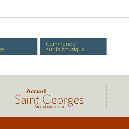
Commander
se
sur la boutique
Accueil
Saint Georges
Grand séminaire