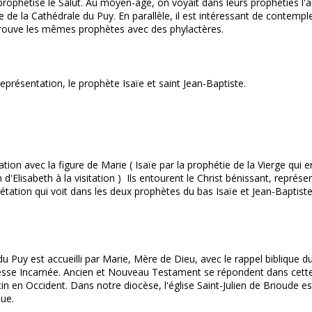
prophétisé le Salut. Au moyen-âge, on voyait dans leurs prophéties l'
 de la Cathédrale du Puy. En parallèle, il est intéressant de contempl
etrouve les mêmes prophètes avec des phylactères.
eprésentation, le prophète Isaïe et saint Jean-Baptiste.
n avec la figure de Marie ( Isaïe par la prophétie de la Vierge qui en
 d'Elisabeth à la visitation ) Ils entourent le Christ bénissant, représ
rétation qui voit dans les deux prophètes du bas Isaïe et Jean-Baptiste
e du Puy est accueilli par Marie, Mère de Dieu, avec le rappel biblique
Sagesse Incarnée. Ancien et Nouveau Testament se répondent dans cett
antin en Occident. Dans notre diocèse, l'église Saint-Julien de Brioude es
que.