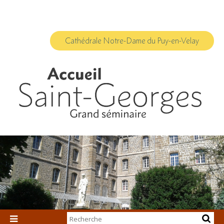
Aller
Outils
au
personnels
contenu.
|
Aller
à
Cathédrale Notre-Dame du Puy-en-Velay
la
navigation
Chercher par
