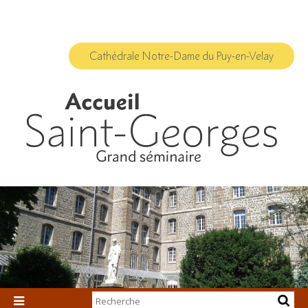
Aller
Outils
au
personnels
contenu.
|
Aller
à
Cathédrale Notre-Dame du Puy-en-Velay
la
navigation
Chercher par
