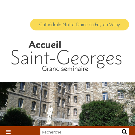
Aller
Outils
au
personnels
contenu.
|
Aller
à
Cathédrale Notre-Dame du Puy-en-Velay
la
navigation
Chercher par
