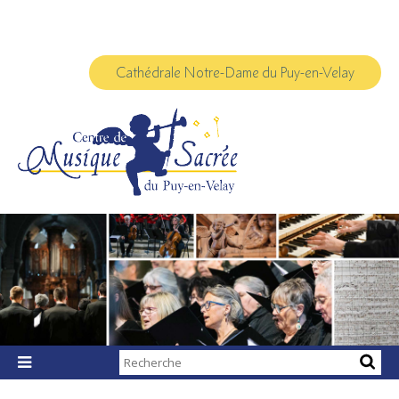
Aller
Outils
au
personnels
contenu.
|
Aller
à
Cathédrale Notre-Dame du Puy-en-Velay
la
navigation
Chercher par

Recherche
avancée…