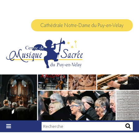
Aller
Outils
au
personnels
contenu.
|
Aller
à
Cathédrale Notre-Dame du Puy-en-Velay
la
navigation
Chercher par

Recherche
avancée…