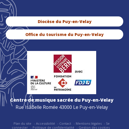
Diocèse du Puy-en-Velay
Office du tourisme du Puy-en-Velay
Centre de musique sacrée du Puy-en-Velay
Rue Isabelle Romée 43000 Le Puy-en-Velay
Plan du site
Accessibilité
Contact
Mentions légales
Se
connecter
Politique de confidentialité
Gestion des cookies