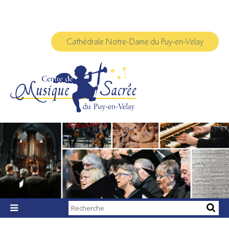
Aller
Outils
au
personnels
contenu.
|
Aller
à
Cathédrale Notre-Dame du Puy-en-Velay
la
navigation
Chercher par

Recherche
avancée…