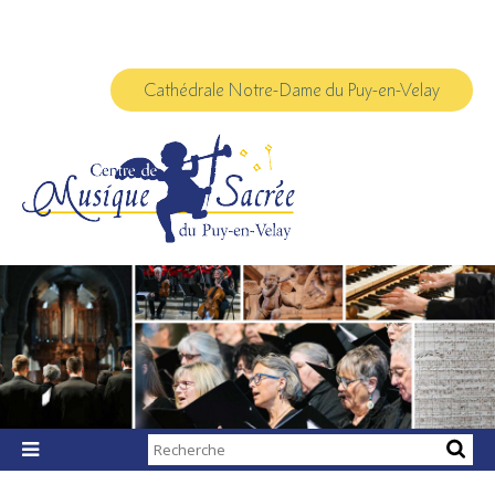
Aller
Outils
au
personnels
contenu.
|
Aller
à
Cathédrale Notre-Dame du Puy-en-Velay
la
navigation
Chercher par

Recherche
avancée…