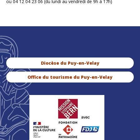
ou 04 12 04 23 06 (du lundi au vendredi de 9h à 17h)
Diocèse du Puy-en-Velay
Office du tourisme du Puy-en-Velay