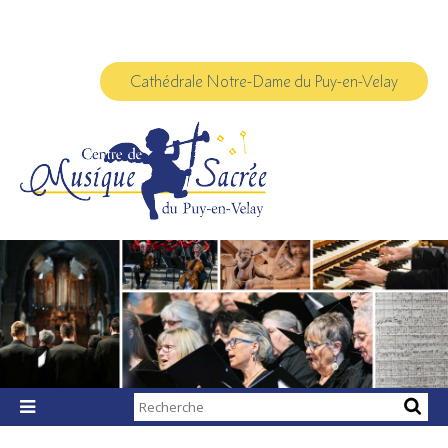
Aller
Outils
au
personnels
contenu.
|
Aller
à
Cathédrale Notre-Dame du Puy-en-Velay
la
navigation
Chercher par

Recherche
avancée…