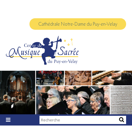
Aller
Outils
au
personnels
contenu.
|
Aller
à
Cathédrale Notre-Dame du Puy-en-Velay
la
navigation
Chercher par

Recherche
avancée…