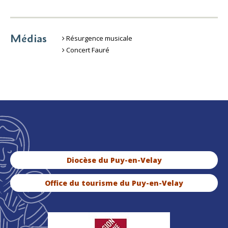
Médias
Résurgence musicale
Concert Fauré
Diocèse du Puy-en-Velay
Office du tourisme du Puy-en-Velay