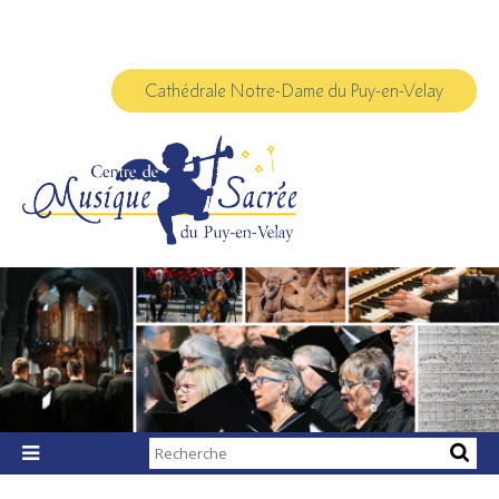
Aller
Outils
au
personnels
contenu.
|
Aller
à
Cathédrale Notre-Dame du Puy-en-Velay
la
navigation
Chercher par

Recherche
avancée…