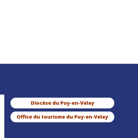
Diocèse du Puy-en-Velay
Office du tourisme du Puy-en-Velay