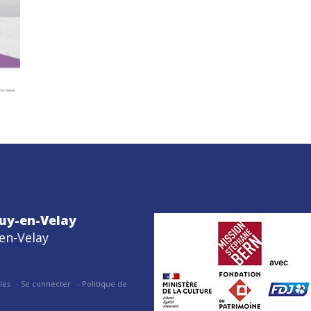
uy-en-Velay
en-Velay
les
Se connecter
Politique de