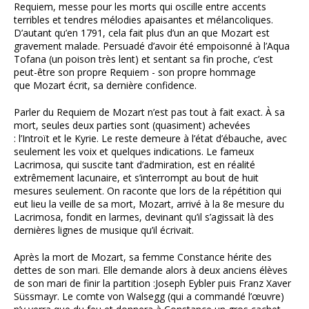
Requiem, messe pour les morts qui oscille entre accents
terribles et tendres mélodies apaisantes et mélancoliques.
D’autant qu’en 1791, cela fait plus d’un an que Mozart est
gravement malade. Persuadé d’avoir été empoisonné à l’Aqua
Tofana (un poison très lent) et sentant sa fin proche, c’est
peut-être son propre Requiem - son propre hommage
que Mozart écrit, sa dernière confidence.
Parler du Requiem de Mozart n’est pas tout à fait exact. À sa
mort, seules deux parties sont (quasiment) achevées
: l’Introït et le Kyrie. Le reste demeure à l’état d’ébauche, avec
seulement les voix et quelques indications. Le fameux
Lacrimosa, qui suscite tant d’admiration, est en réalité
extrêmement lacunaire, et s’interrompt au bout de huit
mesures seulement. On raconte que lors de la répétition qui
eut lieu la veille de sa mort, Mozart, arrivé à la 8e mesure du
Lacrimosa, fondit en larmes, devinant qu’il s’agissait là des
dernières lignes de musique qu’il écrivait.
Après la mort de Mozart, sa femme Constance hérite des
dettes de son mari. Elle demande alors à deux anciens élèves
de son mari de finir la partition :Joseph Eybler puis Franz Xaver
Süssmayr. Le comte von Walsegg (qui a commandé l’œuvre)