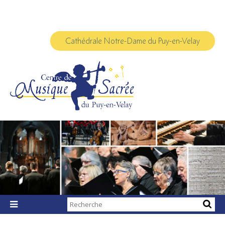
Aller
Outils
au
personnels
contenu.
|
Aller
à
Cathédrale Notre-Dame du Puy-en-Velay
la
navigation
Chercher par

Recherche
avancée…