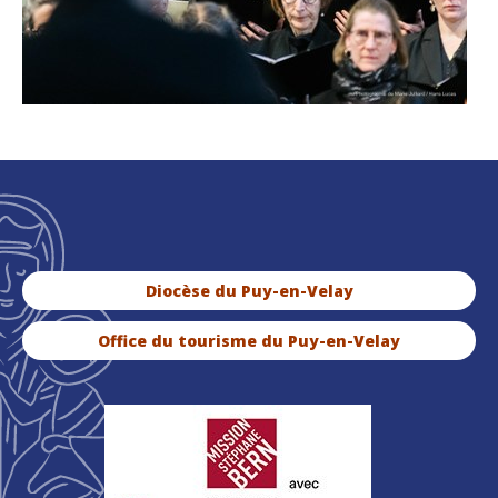
Diocèse du Puy-en-Velay
Office du tourisme du Puy-en-Velay