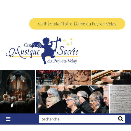
Aller
Outils
au
personnels
contenu.
|
Aller
à
Cathédrale Notre-Dame du Puy-en-Velay
la
navigation
Chercher par

Recherche
avancée…