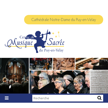
Aller
Outils
au
personnels
contenu.
|
Aller
à
Cathédrale Notre-Dame du Puy-en-Velay
la
navigation
Chercher par

Recherche
avancée…