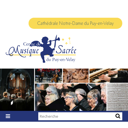
Aller
Outils
au
personnels
contenu.
|
Aller
à
Cathédrale Notre-Dame du Puy-en-Velay
la
navigation
Chercher par

Recherche
avancée…