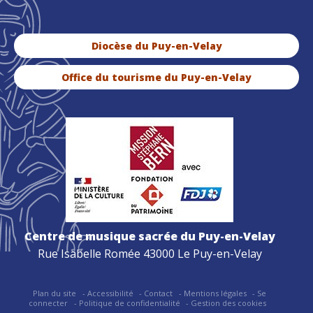
Diocèse du Puy-en-Velay
Office du tourisme du Puy-en-Velay
Centre de musique sacrée du Puy-en-Velay
Rue Isabelle Romée 43000 Le Puy-en-Velay
Plan du site
Accessibilité
Contact
Mentions légales
Se
connecter
Politique de confidentialité
Gestion des cookies