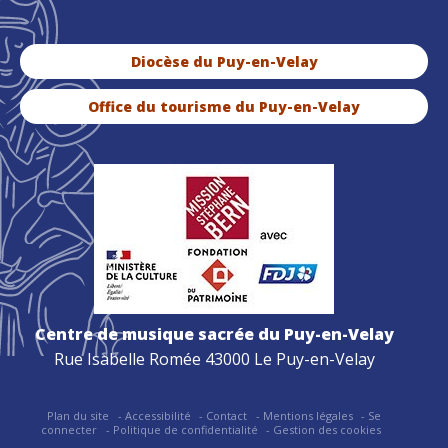
Diocèse du Puy-en-Velay
Office du tourisme du Puy-en-Velay
Centre de musique sacrée du Puy-en-Velay
Rue Isabelle Romée 43000 Le Puy-en-Velay
Plan du site
Accessibilité
Contact
Mentions légales
Se
connecter
Politique de confidentialité
Gestion des cookies