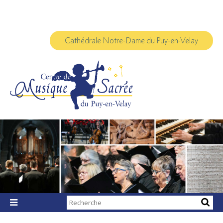
Aller
Outils
au
personnels
contenu.
|
Aller
à
Cathédrale Notre-Dame du Puy-en-Velay
la
navigation
Chercher par

Recherche
avancée…